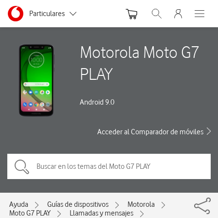
Menu nave
Ir a la pagina principal de vodafone.es
Menu navegación Segmento
Particulares
Abrir buscador. Abre
Abre e
Autónomos
Motorola Moto G7
Pymes
PLAY
Grandes empresas
y AA.PP.
Android 9.0
Acceder al Comparador de móviles
Ayuda
Guías de dispositivos
Motorola
Moto G7 PLAY
Llamadas y mensajes