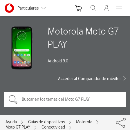
Menu nave
Ir a la pagina principal de vodafone.es
Menu navegación Segmento
Particulares
Abrir buscador. Abre
Abre e
Autónomos
Motorola Moto G7
Pymes
PLAY
Grandes empresas
y AA.PP.
Android 9.0
Acceder al Comparador de móviles
Ayuda
Guías de dispositivos
Motorola
Moto G7 PLAY
Conectividad