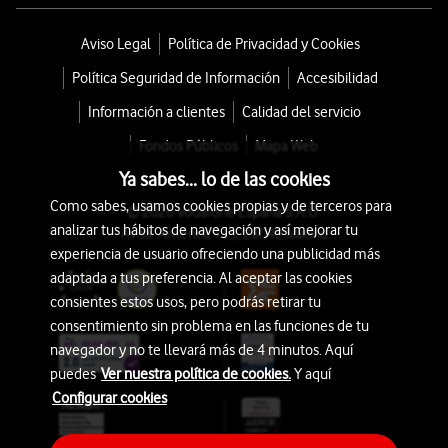
Aviso Legal
Política de Privacidad y Cookies
Política Seguridad de Información
Accesibilidad
Información a clientes
Calidad del servicio
Fondos Públicos
Mapa Web
Ya sabes... lo de las cookies
Como sabes, usamos cookies propias y de terceros para
© 2026 Vodafone España S.A.U.
analizar tus hábitos de navegación y así mejorar tu
Avda. América 115, 28042 Madrid
experiencia de usuario ofreciendo una publicidad más
adaptada a tus preferencia. Al aceptar las cookies
consientes estos usos, pero podrás retirar tu
consentimiento sin problema en las funciones de tu
navegador y no te llevará más de 4 minutos. Aquí
puedes
Ver nuestra política de cookies.
Y aquí
Configurar cookies