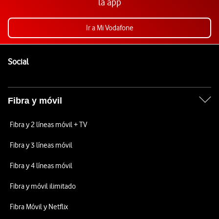
la app
Ir a Mi Vodafone
Pie de página de Vodafone
Enlaces a las redes sociales de Vodafone
Social
Fibra y móvil
Fibra y 2 líneas móvil + TV
Fibra y 3 líneas móvil
Fibra y 4 líneas móvil
Fibra y móvil ilimitado
Fibra Móvil y Netflix