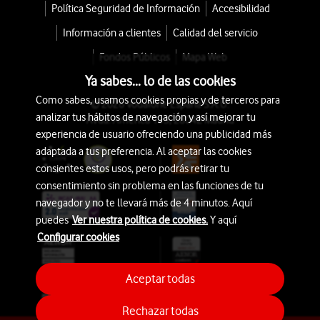
Política Seguridad de Información
Accesibilidad
Información a clientes
Calidad del servicio
Fondos Públicos
Mapa Web
Ya sabes... lo de las cookies
Como sabes, usamos cookies propias y de terceros para
© 2026 Vodafone España S.A.U.
analizar tus hábitos de navegación y así mejorar tu
Avda. América 115, 28042 Madrid
experiencia de usuario ofreciendo una publicidad más
adaptada a tus preferencia. Al aceptar las cookies
consientes estos usos, pero podrás retirar tu
consentimiento sin problema en las funciones de tu
navegador y no te llevará más de 4 minutos. Aquí
puedes
Ver nuestra política de cookies.
Y aquí
Configurar cookies
Aceptar todas
Rechazar todas