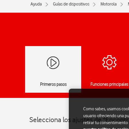
Ayuda
Guías de dispositivos
Motorola
Primeros pasos
Funciones principales
Como sabes, usamos cookie
usuario ofreciendo una pu
Selecciona los ajustes de "Encont
retirar tu consentimiento