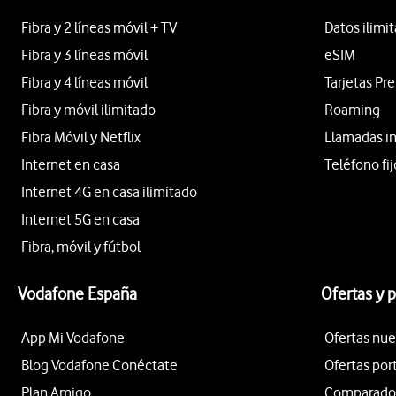
Fibra y 2 líneas móvil + TV
Datos ilimi
Fibra y 3 líneas móvil
eSIM
Fibra y 4 líneas móvil
Tarjetas Pr
Fibra y móvil ilimitado
Roaming
Fibra Móvil y Netflix
Llamadas i
Internet en casa
Teléfono fij
Internet 4G en casa ilimitado
Internet 5G en casa
Fibra, móvil y fútbol
Vodafone España
Ofertas y 
App Mi Vodafone
Ofertas nue
Blog Vodafone Conéctate
Ofertas por
Plan Amigo
Comparador 