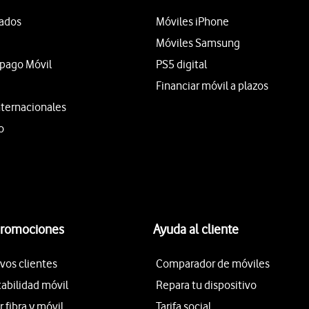
tados
Móviles iPhone
Móviles Samsung
epago Móvil
PS5 digital
Financiar móvil a plazos
nternacionales
o
promociones
Ayuda al cliente
vos clientes
Comparador de móviles
tabilidad móvil
Repara tu dispositivo
fibra y móvil
Tarifa social