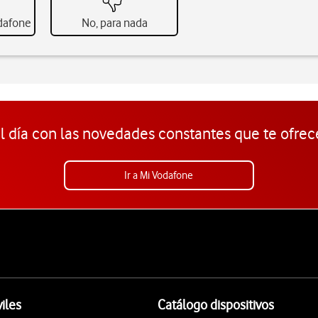
odafone
No, para nada
l día con las novedades constantes que te ofrec
Ir a Mi Vodafone
iles
Catálogo dispositivos