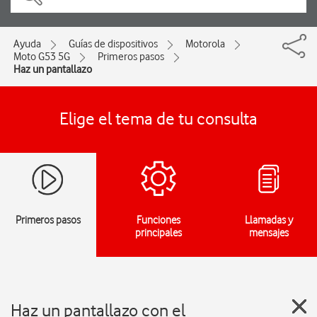
Ayuda
Guías de dispositivos
Motorola
Moto G53 5G
Primeros pasos
Haz un pantallazo
Elige el tema de tu consulta
Primeros pasos
Funciones
Llamadas y
principales
mensajes
Haz un pantallazo con el