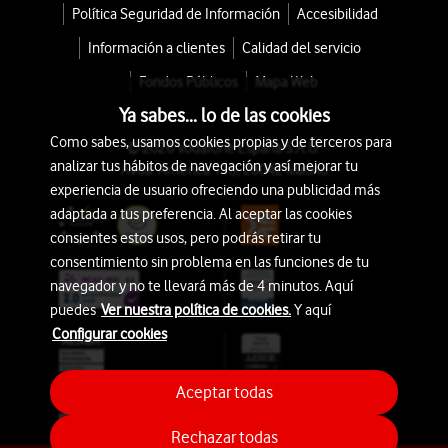
Política Seguridad de Información
Accesibilidad
Información a clientes
Calidad del servicio
Fondos Públicos
Mapa Web
Ya sabes... lo de las cookies
Como sabes, usamos cookies propias y de terceros para
© 2026 Vodafone España S.A.U.
analizar tus hábitos de navegación y así mejorar tu
Avda. América 115, 28042 Madrid
experiencia de usuario ofreciendo una publicidad más
adaptada a tus preferencia. Al aceptar las cookies
consientes estos usos, pero podrás retirar tu
consentimiento sin problema en las funciones de tu
navegador y no te llevará más de 4 minutos. Aquí
puedes
Ver nuestra política de cookies.
Y aquí
Configurar cookies
Aceptar todas
Rechazar todas