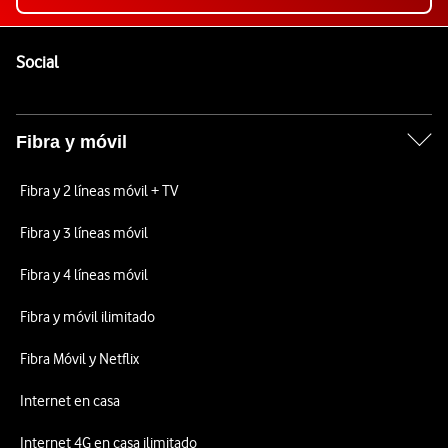
Pie de página de Vodafone
Enlaces a las redes sociales de Vodafone
Social
Fibra y móvil
Fibra y 2 líneas móvil + TV
Fibra y 3 líneas móvil
Fibra y 4 líneas móvil
Fibra y móvil ilimitado
Fibra Móvil y Netflix
Internet en casa
Internet 4G en casa ilimitado