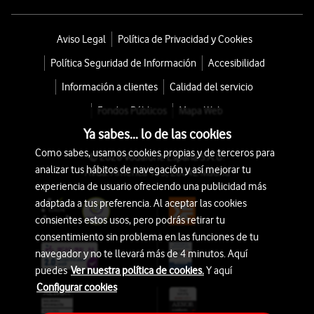
Aviso Legal
Política de Privacidad y Cookies
Política Seguridad de Información
Accesibilidad
Información a clientes
Calidad del servicio
Fondos Públicos
Mapa Web
Ya sabes... lo de las cookies
Como sabes, usamos cookies propias y de terceros para
© 2026 Vodafone España S.A.U.
analizar tus hábitos de navegación y así mejorar tu
Avda. América 115, 28042 Madrid
experiencia de usuario ofreciendo una publicidad más
adaptada a tus preferencia. Al aceptar las cookies
consientes estos usos, pero podrás retirar tu
consentimiento sin problema en las funciones de tu
navegador y no te llevará más de 4 minutos. Aquí
puedes
Ver nuestra política de cookies.
Y aquí
Configurar cookies