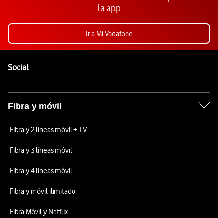
la app
Ir a Mi Vodafone
Pie de página de Vodafone
Enlaces a las redes sociales de Vodafone
Social
Fibra y móvil
Fibra y 2 líneas móvil + TV
Fibra y 3 líneas móvil
Fibra y 4 líneas móvil
Fibra y móvil ilimitado
Fibra Móvil y Netflix