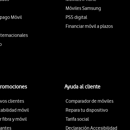
Móviles Samsung
epago Móvil
PS5 digital
Financiar móvil a plazos
nternacionales
o
promociones
Ayuda al cliente
vos clientes
Comparador de móviles
tabilidad móvil
Repara tu dispositivo
fibra y móvil
Tarifa social
iantes
Declaración Accesibilidad