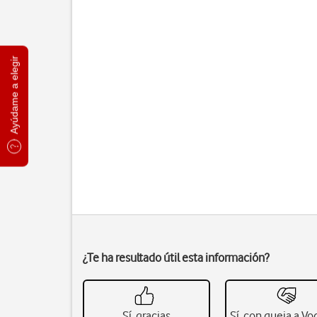
Ayúdame a elegir
¿Te ha resultado útil esta información?
Sí, gracias
Sí, con queja a V