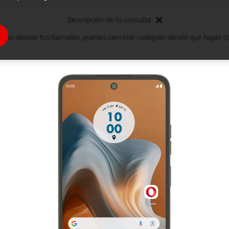
Descripción de tu consulta
eseas desviar tus llamadas, puedes cancelar cualquier desvío que hayas c