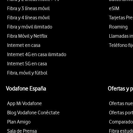
Fibra y 3 líneas móvil
eSIM
Fibra y 4 líneas móvil
Tarjetas Pr
Fibra y móvil ilimitado
Roaming
Fibra Móvil y Netflix
Llamadas i
Internet en casa
Teléfono fij
Internet 4G en casa ilimitado
Internet 5G en casa
Fibra, móvil y fútbol
Vodafone España
Ofertas y 
App Mi Vodafone
Ofertas nue
Blog Vodafone Conéctate
Ofertas por
Plan Amigo
Comparador 
Sala de Prensa
Fibra estud