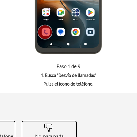
Paso 1 de 9
1. Busca "
Desvío de llamadas
"
Pulsa
el icono de teléfono
.
odafone
No, para nada