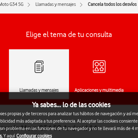
Moto G34 5G
Llamadas y mensajes
Cancela todos los desvíos
Elige el tema de tu consulta
Llamadas y mensajes
Aplicaciones y multimedia
Ya sabes... lo de las cookies
s propias y de terceros para analizar tus hábitos de navegación y así me
blicidad más adaptada a tus preferencia. Al aceptar las cookies consiente
Motorola Moto G34 5G Android 14
 sin problema en las funciones de tu navegador y no te llevará más de 4
s.
Y aquí
Configurar cookies