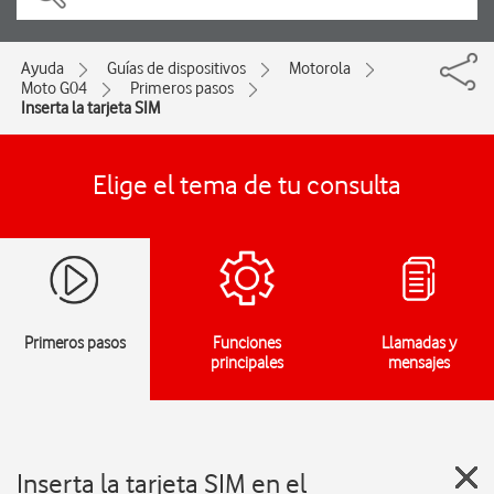
Ayuda
Guías de dispositivos
Motorola
Moto G04
Primeros pasos
Inserta la tarjeta SIM
Elige el tema de tu consulta
Primeros pasos
Funciones
Llamadas y
principales
mensajes
Inserta la tarjeta SIM en el