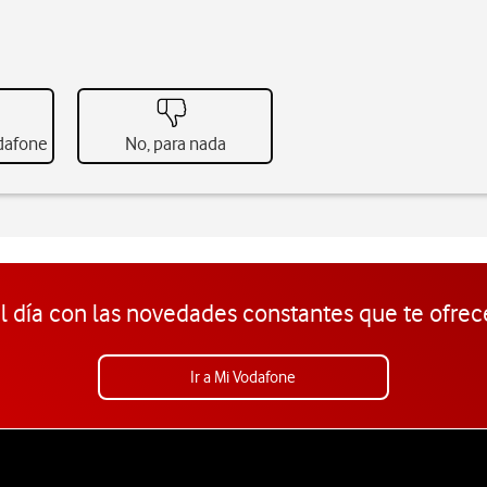
odafone
No, para nada
l día con las novedades constantes que te ofrec
Ir a Mi Vodafone