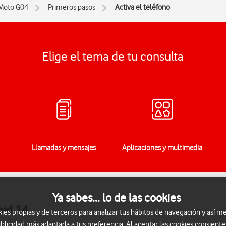
Moto G04
Primeros pasos
Activa el teléfono
Elige el tema de tu consulta
Llamadas y mensajes
Aplicaciones y multimedia
Ya sabes... lo de las cookies
oid 14
s propias y de terceros para analizar tus hábitos de navegación y así me
blicidad más adaptada a tus preferencia. Al aceptar las cookies consiente