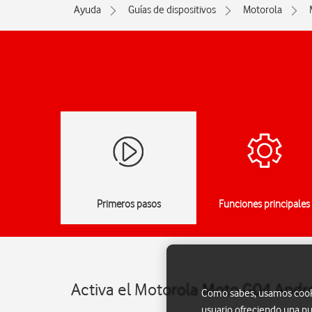
Ayuda
Guías de dispositivos
Motorola
Primeros pasos
Funciones principales
Activa el Motorola Moto G04 Andr
Como sabes, usamos cookie
usuario ofreciendo una pu