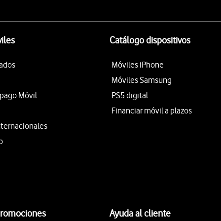
iles
Catálogo dispositivos
tados
Móviles iPhone
Móviles Samsung
epago Móvil
PS5 digital
Financiar móvil a plazos
nternacionales
o
promociones
Ayuda al cliente