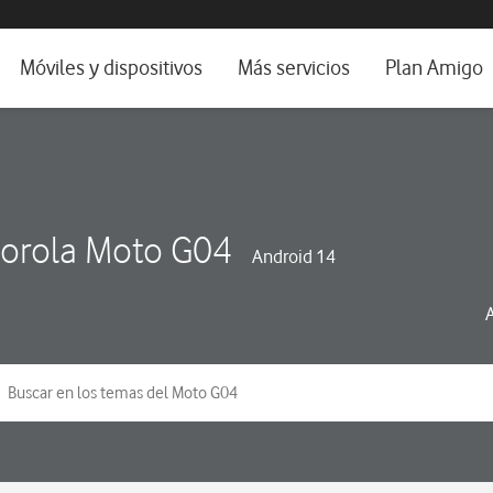
da e idioma
Móviles y dispositivos
Más servicios
Plan Amigo
fone TV
Móviles
Alianza Vodafone e Iberdrola
il 5G
Imagen y Sonido
Servicios avanzados
tura
Ver todos
orola Moto G04
Android 14
dencias