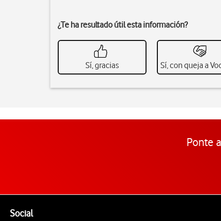
¿Te ha resultado útil esta información?
Sí, gracias
Sí, con queja a V
Ponte a
Pie de página de Vodafone
Enlaces a las redes sociales de Vodafone
Social