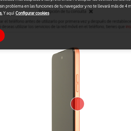
 sin problema en las funciones de tu navegador y no te llevará más de 4
Descripción de tu consulta
s.
Y aquí
Configurar cookies
ar el teléfono antes de utilizarlo por primera vez y después de restablec
deseas utilizar los servicios de la red móvil en el teléfono, tienes que
ins