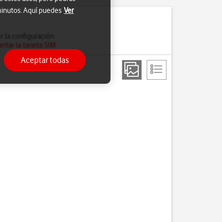
 minutos. Aquí puedes
Ver
er la configuración
ertar la tarjeta SIM
.
Aceptar todas