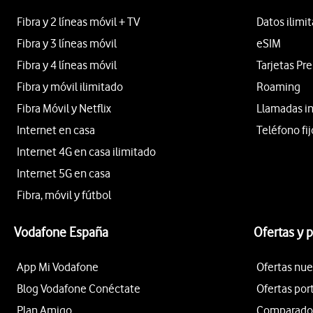
Fibra y 2 líneas móvil + TV
Datos ilimi
Fibra y 3 líneas móvil
eSIM
Fibra y 4 líneas móvil
Tarjetas Pr
Fibra y móvil ilimitado
Roaming
Fibra Móvil y Netflix
Llamadas i
Internet en casa
Teléfono fij
Internet 4G en casa ilimitado
Internet 5G en casa
Fibra, móvil y fútbol
Vodafone España
Ofertas y 
App Mi Vodafone
Ofertas nue
Blog Vodafone Conéctate
Ofertas por
Plan Amigo
Comparador 