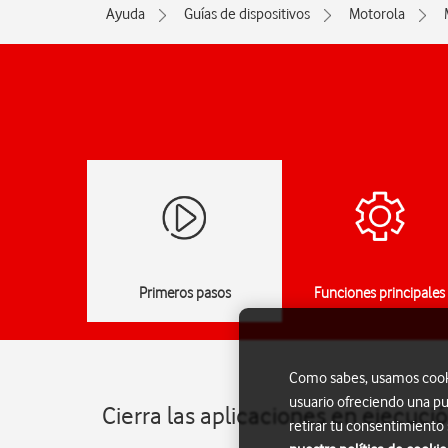
Ayuda
Guías de dispositivos
Motorola
Primeros pasos
Funciones principales
Como sabes, usamos cookie
usuario ofreciendo una pu
Cierra las aplicaciones en ejecuc
retirar tu consentimiento