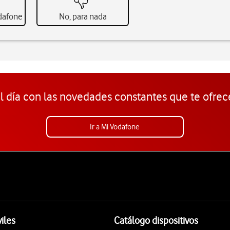
odafone
No, para nada
l día con las novedades constantes que te ofrec
Ir a Mi Vodafone
iles
Catálogo dispositivos