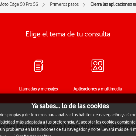
Moto Edge 50 Pro 5G
Primeros pasos
Cierra las aplicaciones 
Elige el tema de tu consulta
Llamadas y mensajes
Aplicaciones y multimedia
Ya sabes... lo de las cookies
s propias y de terceros para analizar tus hábitos de navegación y así me
blicidad más adaptada a tus preferencia. Al aceptar las cookies consiente
ión del Motorola Moto Edge 50 Pro 5G Androi
 sin problema en las funciones de tu navegador y no te llevará más de 4