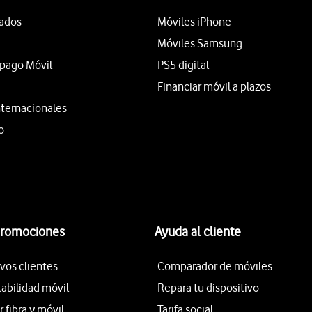
tados
Móviles iPhone
Móviles Samsung
epago Móvil
PS5 digital
Financiar móvil a plazos
nternacionales
o
promociones
Ayuda al cliente
vos clientes
Comparador de móviles
tabilidad móvil
Repara tu dispositivo
fibra y móvil
Tarifa social