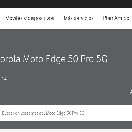
da e idioma
Móviles y dispositivos
Más servicios
Plan Amigo
fone TV
Móviles
Alianza Vodafone e Iberdrola
il 5G
Imagen y Sonido
Servicios avanzados
orola Moto Edge 50 Pro 5G
tura
Ver todos
dencias
 14