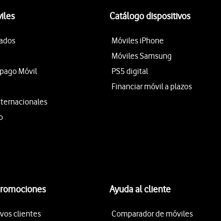
iles
Catálogo dispositivos
tados
Móviles iPhone
Móviles Samsung
epago Móvil
PS5 digital
Financiar móvil a plazos
nternacionales
o
promociones
Ayuda al cliente
vos clientes
Comparador de móviles