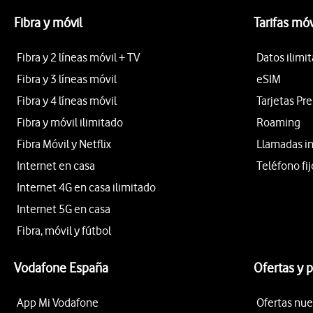
Fibra y móvil
Tarifas móv
Fibra y 2 líneas móvil + TV
Datos ilimi
Fibra y 3 líneas móvil
eSIM
Fibra y 4 líneas móvil
Tarjetas Pr
Fibra y móvil ilimitado
Roaming
Fibra Móvil y Netflix
Llamadas i
Internet en casa
Teléfono fij
Internet 4G en casa ilimitado
Internet 5G en casa
Fibra, móvil y fútbol
Vodafone España
Ofertas y 
App Mi Vodafone
Ofertas nue