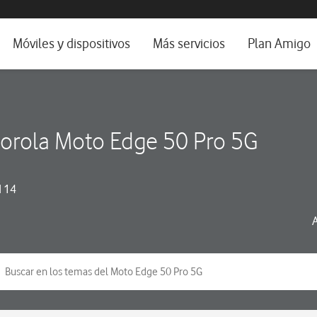
da e idioma
Móviles y dispositivos
Más servicios
Plan Amigo
fone TV
Móviles
Alianza Vodafone e Iberdrola
il 5G
Imagen y Sonido
Servicios avanzados
orola Moto Edge 50 Pro 5G
tura
Ver todos
dencias
 14