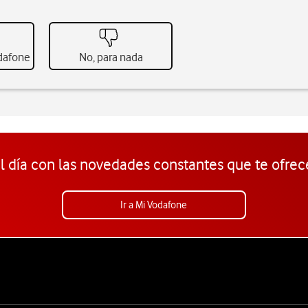
odafone
No, para nada
l día con las novedades constantes que te ofrec
Ir a Mi Vodafone