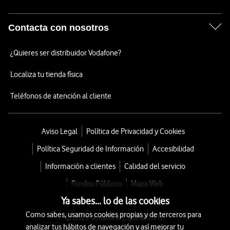
Contacta con nosotros
¿Quieres ser distribuidor Vodafone?
Localiza tu tienda física
Teléfonos de atención al cliente
Aviso Legal
Política de Privacidad y Cookies
Política Seguridad de Información
Accesibilidad
Información a clientes
Calidad del servicio
Fondos Públicos
Mapa Web
Ya sabes... lo de las cookies
Como sabes, usamos cookies propias y de terceros para
© 2026 Vodafone España S.A.U.
analizar tus hábitos de navegación y así mejorar tu
Avda. América 115, 28042 Madrid