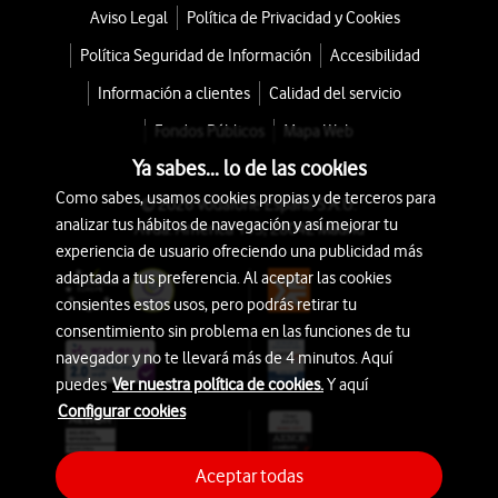
Aviso Legal
Política de Privacidad y Cookies
Política Seguridad de Información
Accesibilidad
Información a clientes
Calidad del servicio
Fondos Públicos
Mapa Web
Ya sabes... lo de las cookies
Como sabes, usamos cookies propias y de terceros para
© 2026 Vodafone España S.A.U.
analizar tus hábitos de navegación y así mejorar tu
Avda. América 115, 28042 Madrid
experiencia de usuario ofreciendo una publicidad más
adaptada a tus preferencia. Al aceptar las cookies
consientes estos usos, pero podrás retirar tu
consentimiento sin problema en las funciones de tu
navegador y no te llevará más de 4 minutos. Aquí
puedes
Ver nuestra política de cookies.
Y aquí
Configurar cookies
Aceptar todas