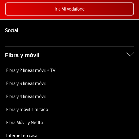
Ir a Mi Vodafone
Pie de página de Vodafone
Enlaces a las redes sociales de Vodafone
Social
Fibra y móvil
Fibra y 2 líneas móvil + TV
Fibra y 3 líneas móvil
Fibra y 4 líneas móvil
Fibra y móvil ilimitado
Fibra Móvil y Netflix
Internet en casa