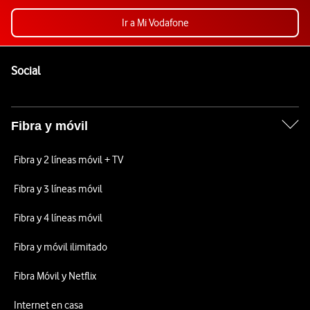
Ir a Mi Vodafone
Pie de página de Vodafone
Enlaces a las redes sociales de Vodafone
Social
Fibra y móvil
Fibra y 2 líneas móvil + TV
Fibra y 3 líneas móvil
Fibra y 4 líneas móvil
Fibra y móvil ilimitado
Fibra Móvil y Netflix
Internet en casa