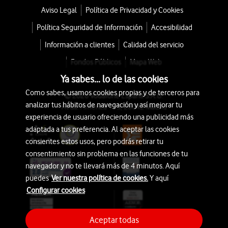
Aviso Legal
Política de Privacidad y Cookies
Política Seguridad de Información
Accesibilidad
Información a clientes
Calidad del servicio
Fondos Públicos
Mapa Web
Ya sabes... lo de las cookies
Como sabes, usamos cookies propias y de terceros para
© 2026 Vodafone España S.A.U.
analizar tus hábitos de navegación y así mejorar tu
Avda. América 115, 28042 Madrid
experiencia de usuario ofreciendo una publicidad más
adaptada a tus preferencia. Al aceptar las cookies
consientes estos usos, pero podrás retirar tu
consentimiento sin problema en las funciones de tu
navegador y no te llevará más de 4 minutos. Aquí
puedes
Ver nuestra política de cookies.
Y aquí
Configurar cookies
Aceptar todas