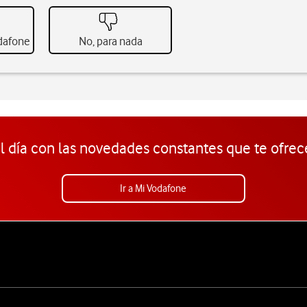
odafone
No, para nada
l día con las novedades constantes que te ofrec
Ir a Mi Vodafone