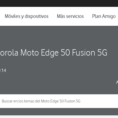
da e idioma
Móviles y dispositivos
Más servicios
Plan Amigo
fone TV
Móviles
Alianza Vodafone e Iberdrola
il 5G
Imagen y Sonido
Servicios avanzados
orola Moto Edge 50 Fusion 5G
tura
Ver todos
dencias
 14