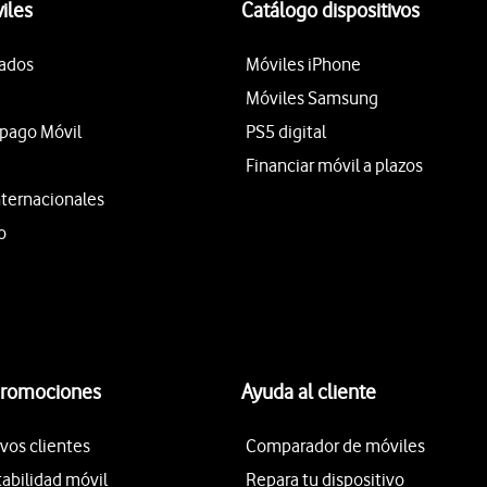
iles
Catálogo dispositivos
tados
Móviles iPhone
Móviles Samsung
epago Móvil
PS5 digital
Financiar móvil a plazos
nternacionales
o
promociones
Ayuda al cliente
vos clientes
Comparador de móviles
tabilidad móvil
Repara tu dispositivo