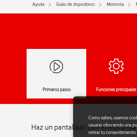
Ayuda
Guías de dispositivos
Motorola
Primeros pasos
Funciones principales
Como sabes, usamos cookie
usuario ofreciendo una pu
Haz un pantallazo con el Motorol
retirar tu consentimiento