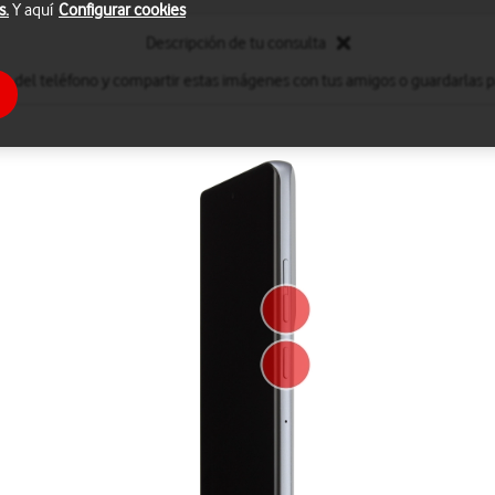
s.
Y aquí
Configurar cookies
Descripción de tu consulta
s del teléfono y compartir estas imágenes con tus amigos o guardarlas par