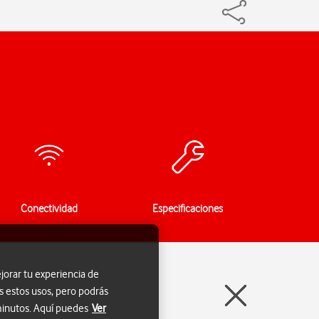
Conectividad
Especificaciones
jorar tu experiencia de
s estos usos, pero podrás
 minutos. Aquí puedes
Ver