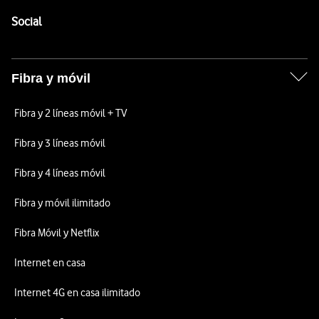
Pie de página de Vodafone
Enlaces a las redes sociales de Vodafone
Social
Fibra y móvil
Fibra y 2 líneas móvil + TV
Fibra y 3 líneas móvil
Fibra y 4 líneas móvil
Fibra y móvil ilimitado
Fibra Móvil y Netflix
Internet en casa
Internet 4G en casa ilimitado