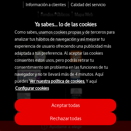
Información a clientes
Calidad del servicio
Fondos Públicos
Mapa Web
Ya sabes... lo de las cookies
Como sabes, usamos cookies propias y de terceros para
© 2026 Vodafone España S.A.U.
analizar tus hábitos de navegación y así mejorar tu
Avda. América 115, 28042 Madrid
experiencia de usuario ofreciendo una publicidad más
adaptada a tus preferencia. Al aceptar las cookies
consientes estos usos, pero podrás retirar tu
consentimiento sin problema en las funciones de tu
navegador y no te llevará más de 4 minutos. Aquí
puedes
Ver nuestra política de cookies.
Y aquí
Configurar cookies
Aceptar todas
Rechazar todas
Ayúdame a elegir