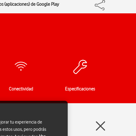
ps (aplicaciones) de Google Play
Conectividad
Especificaciones
jorar tu experiencia de
s estos usos, pero podrás