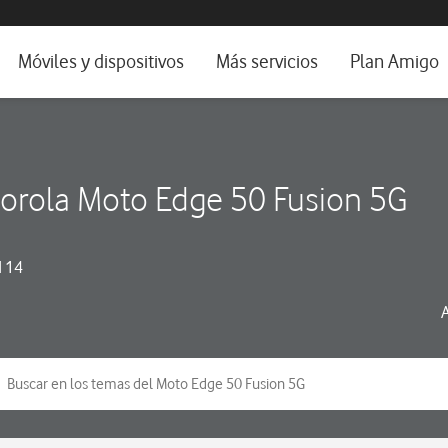
da e idioma
Móviles y dispositivos
Más servicios
Plan Amigo
fone TV
Móviles
Alianza Vodafone e Iberdrola
il 5G
Imagen y Sonido
Servicios avanzados
orola Moto Edge 50 Fusion 5G
tura
Ver todos
dencias
 14