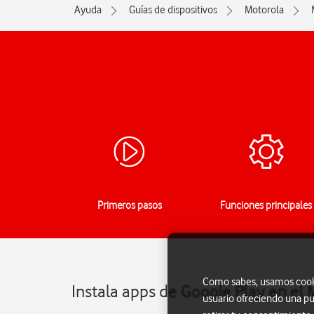
Ayuda
Guías de dispositivos
Motorola
Primeros pasos
Funciones principales
Como sabes, usamos cookie
Instala apps de Google Play en el
usuario ofreciendo una pu