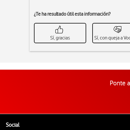
¿Te ha resultado útil esta información?
Sí, gracias
Sí, con queja a V
Ponte a
Pie de página de Vodafone
Enlaces a las redes sociales de Vodafone
Social