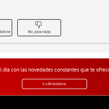
odafone
No, para nada
l día con las novedades constantes que te ofrec
Ir a Mi Vodafone