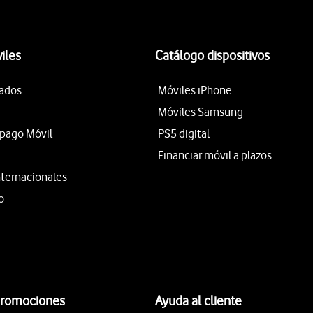
iles
Catálogo dispositivos
tados
Móviles iPhone
Móviles Samsung
epago Móvil
PS5 digital
Financiar móvil a plazos
nternacionales
o
promociones
Ayuda al cliente