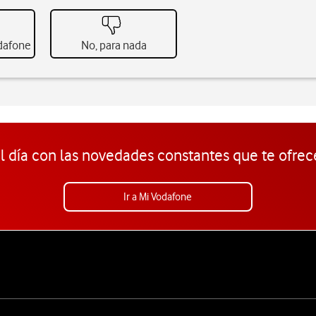
odafone
No, para nada
l día con las novedades constantes que te ofrec
Ir a Mi Vodafone