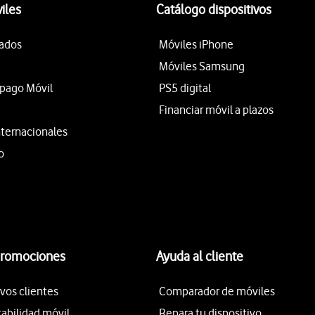
iles
Catálogo dispositivos
tados
Móviles iPhone
Móviles Samsung
epago Móvil
PS5 digital
Financiar móvil a plazos
nternacionales
o
promociones
Ayuda al cliente
vos clientes
Comparador de móviles
tabilidad móvil
Repara tu dispositivo