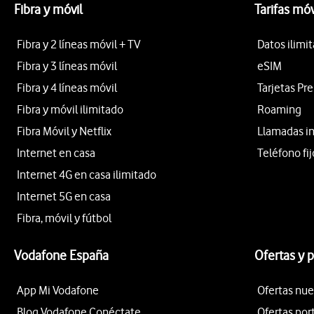
Fibra y móvil
Tarifas móv
Fibra y 2 líneas móvil + TV
Datos ilimi
Fibra y 3 líneas móvil
eSIM
Fibra y 4 líneas móvil
Tarjetas Pr
Fibra y móvil ilimitado
Roaming
Fibra Móvil y Netflix
Llamadas i
Internet en casa
Teléfono fij
Internet 4G en casa ilimitado
Internet 5G en casa
Fibra, móvil y fútbol
Vodafone España
Ofertas y 
App Mi Vodafone
Ofertas nue
Blog Vodafone Conéctate
Ofertas por