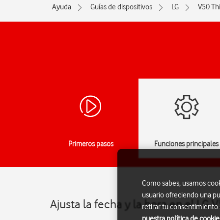
Ayuda
Guías de dispositivos
LG
V50 Th
Primeros pasos
Funciones principales
Como sabes, usamos cookie
usuario ofreciendo una pu
Ajusta la fecha y la hora en el LG
retirar tu consentimiento
nuestra política de cookie