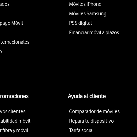
tados
Móviles iPhone
Móviles Samsung
epago Móvil
PS5 digital
Financiar móvil a plazos
nternacionales
o
promociones
Ayuda al cliente
vos clientes
Comparador de móviles
tabilidad móvil
Repara tu dispositivo
fibra y móvil
Tarifa social