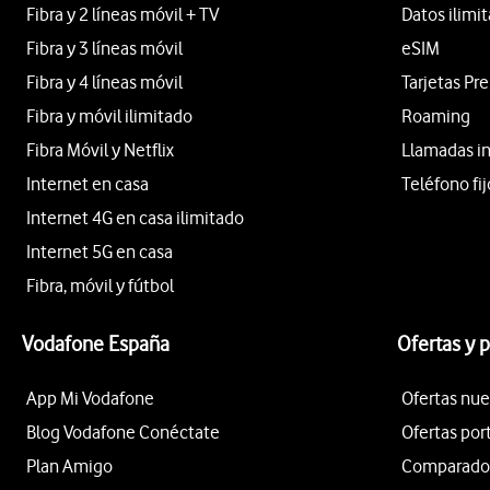
Fibra y 2 líneas móvil + TV
Datos ilimi
Fibra y 3 líneas móvil
eSIM
Fibra y 4 líneas móvil
Tarjetas Pr
Fibra y móvil ilimitado
Roaming
Fibra Móvil y Netflix
Llamadas i
Internet en casa
Teléfono fij
Internet 4G en casa ilimitado
Internet 5G en casa
Fibra, móvil y fútbol
Vodafone España
Ofertas y 
App Mi Vodafone
Ofertas nue
Blog Vodafone Conéctate
Ofertas por
Plan Amigo
Comparador 