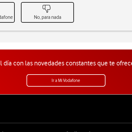
odafone
No, para nada
l día con las novedades constantes que te ofrec
Ir a Mi Vodafone