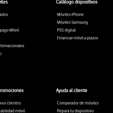
iles
Catálogo dispositivos
tados
Móviles iPhone
Móviles Samsung
epago Móvil
PS5 digital
Financiar móvil a plazos
nternacionales
o
promociones
Ayuda al cliente
vos clientes
Comparador de móviles
tabilidad móvil
Repara tu dispositivo