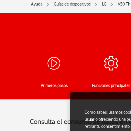
Ayuda
Guías de dispositivos
LG
V50 Th
Primeros pasos
Funciones principales
Como sabes, usamos cookie
usuario ofreciendo una pu
Consulta el consumo de datos en 
retirar tu consentimiento