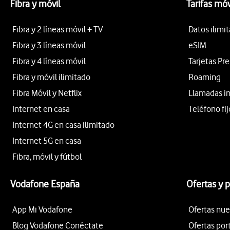
Fibra y móvil
Tarifas móv
Fibra y 2 líneas móvil + TV
Datos ilimi
Fibra y 3 líneas móvil
eSIM
Fibra y 4 líneas móvil
Tarjetas Pr
Fibra y móvil ilimitado
Roaming
Fibra Móvil y Netflix
Llamadas i
Internet en casa
Teléfono fij
Internet 4G en casa ilimitado
Internet 5G en casa
Fibra, móvil y fútbol
Vodafone España
Ofertas y 
App Mi Vodafone
Ofertas nue
Blog Vodafone Conéctate
Ofertas por