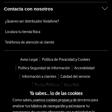
Contacta con nosotros
¿Quieres ser distribuidor Vodafone?
Localiza tu tienda física
Teléfonos de atención al cliente
Aviso Legal
Política de Privacidad y Cookies
Política Seguridad de Información
Accesibilidad
Información a clientes
Calidad del servicio
Fondos Públicos
Mapa Web
Ya sabes... lo de las cookies
Como sabes, usamos cookies propias y de terceros para
© 2026 Vodafone España S.A.U.
analizar tus hábitos de navegación y así mejorar tu
Avda. América 115, 28042 Madrid