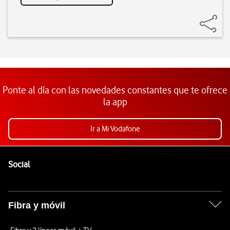
Ponte al día con las novedades constantes que te ofrece
la app
Ir a Mi Vodafone
Pie de página de Vodafone
Enlaces a las redes sociales de Vodafone
Social
Fibra y móvil