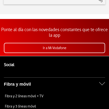
Ponte al día con las novedades constantes que te ofrece
la app
Ir a Mi Vodafone
Pie de página de Vodafone
Enlaces a las redes sociales de Vodafone
Social
Fibra y móvil
Fibra y 2 líneas móvil + TV
Fibra y 3 líneas móvil