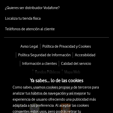
¿Quieres ser distribuidor Vodafone?
Localiza tu tienda física
Teléfonos de atención al cliente
Aviso Legal
Política de Privacidad y Cookies
Política Seguridad de Información
Accesibilidad
Información a clientes
Calidad del servicio
Fondos Públicos
Mapa Web
Ya sabes... lo de las cookies
Como sabes, usamos cookies propias y de terceros para
© 2026 Vodafone España S.A.U.
analizar tus hábitos de navegación y así mejorar tu
Avda. América 115, 28042 Madrid
experiencia de usuario ofreciendo una publicidad más
adaptada a tus preferencia. Al aceptar las cookies
consientes estos usos, pero podrás retirar tu