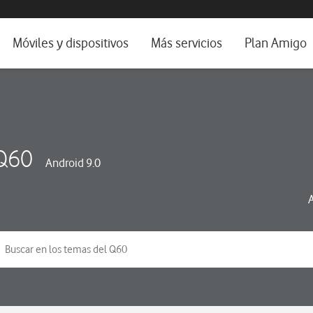
da e idioma
Móviles y dispositivos
Más servicios
Plan Amigo
fone TV
Móviles
Alianza Vodafone e Iberdrola
il 5G
Imagen y Sonido
Servicios avanzados
tura
Ver todos
Q60
Android 9.0
dencias