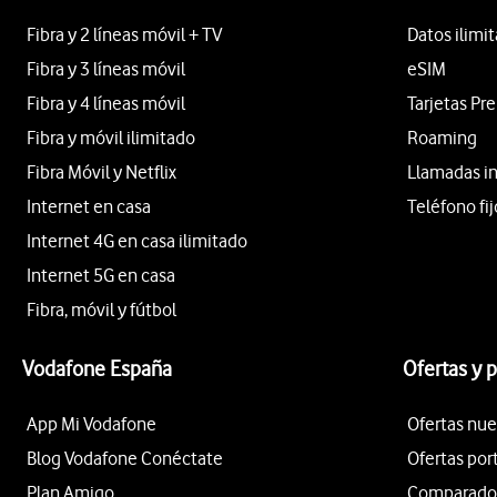
Fibra y 2 líneas móvil + TV
Datos ilimi
Fibra y 3 líneas móvil
eSIM
Fibra y 4 líneas móvil
Tarjetas Pr
Fibra y móvil ilimitado
Roaming
Fibra Móvil y Netflix
Llamadas i
Internet en casa
Teléfono fij
Internet 4G en casa ilimitado
Internet 5G en casa
Fibra, móvil y fútbol
Vodafone España
Ofertas y 
App Mi Vodafone
Ofertas nue
Blog Vodafone Conéctate
Ofertas por
Plan Amigo
Comparador 