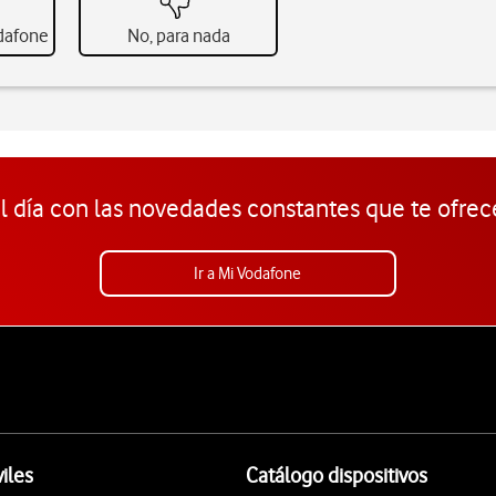
odafone
No, para nada
l día con las novedades constantes que te ofrec
Ir a Mi Vodafone
iles
Catálogo dispositivos