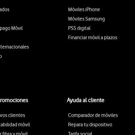
tados
Móviles iPhone
Móviles Samsung
epago Móvil
PS5 digital
Financiar móvil a plazos
nternacionales
o
promociones
Ayuda al cliente
vos clientes
Comparador de móviles
tabilidad móvil
Repara tu dispositivo
fibra y móvil
Tarifa social