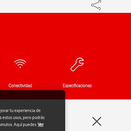
Conectividad
Especificaciones
jorar tu experiencia de
s estos usos, pero podrás
 minutos. Aquí puedes
Ver