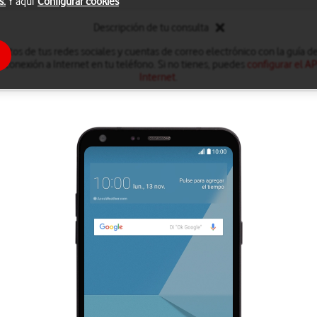
s.
Y aquí
Configurar cookies
Descripción de tu consulta
ctos de tus redes sociales y cuentas de correo electrónico con la guía de
 conexión a Internet en tu teléfono. Si no tienes, puedes
configurar el A
Internet
.