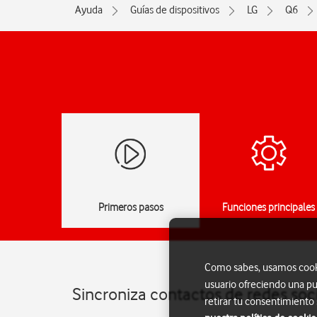
Ayuda
Guías de dispositivos
LG
Q6
Primeros pasos
Funciones principales
Como sabes, usamos cookie
usuario ofreciendo una pu
Sincroniza contactos de redes soci
retirar tu consentimiento