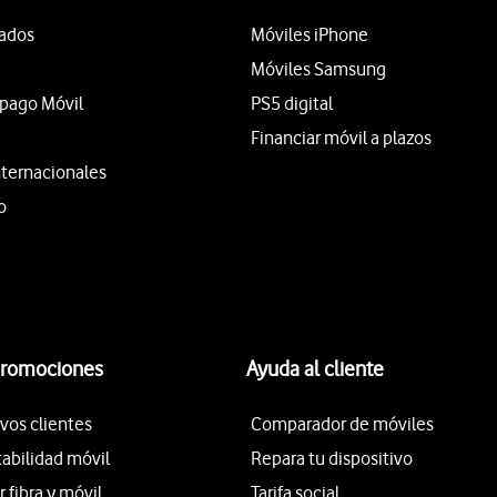
tados
Móviles iPhone
Móviles Samsung
epago Móvil
PS5 digital
Financiar móvil a plazos
nternacionales
o
promociones
Ayuda al cliente
vos clientes
Comparador de móviles
tabilidad móvil
Repara tu dispositivo
fibra y móvil
Tarifa social