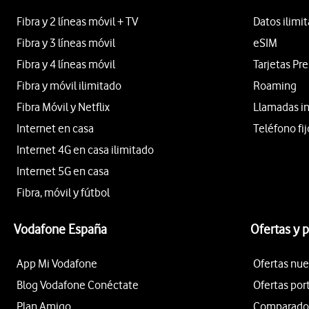
Fibra y 2 líneas móvil + TV
Datos ilimi
Fibra y 3 líneas móvil
eSIM
Fibra y 4 líneas móvil
Tarjetas Pr
Fibra y móvil ilimitado
Roaming
Fibra Móvil y Netflix
Llamadas i
Internet en casa
Teléfono fij
Internet 4G en casa ilimitado
Internet 5G en casa
Fibra, móvil y fútbol
Vodafone España
Ofertas y 
App Mi Vodafone
Ofertas nue
Blog Vodafone Conéctate
Ofertas por
Plan Amigo
Comparador 