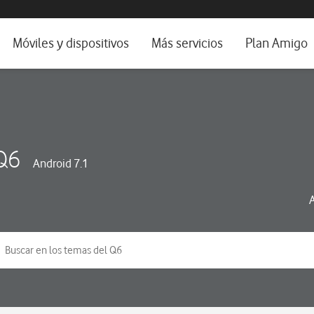
da e idioma
Móviles y dispositivos
Más servicios
Plan Amigo
fone TV
Móviles
Alianza Vodafone e Iberdrola
il 5G
Imagen y Sonido
Servicios avanzados
tura
Ver todos
Q6
Android 7.1
dencias