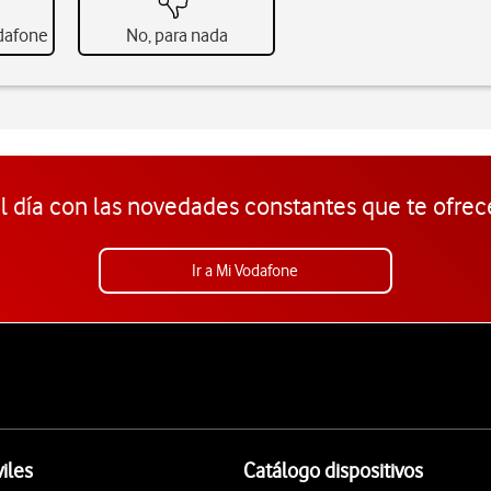
odafone
No, para nada
l día con las novedades constantes que te ofrec
Ir a Mi Vodafone
iles
Catálogo dispositivos