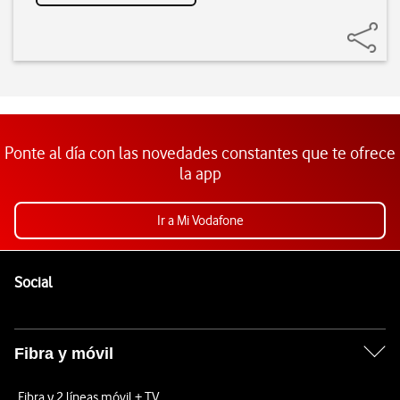
Ponte al día con las novedades constantes que te ofrece
la app
Ir a Mi Vodafone
Pie de página de Vodafone
Enlaces a las redes sociales de Vodafone
Social
Fibra y móvil
Fibra y 2 líneas móvil + TV