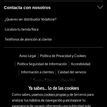
Contacta con nosotros
¿Quieres ser distribuidor Vodafone?
Localiza tu tienda física
Teléfonos de atención al cliente
Aviso Legal
Política de Privacidad y Cookies
Política Seguridad de Información
Accesibilidad
Información a clientes
Calidad del servicio
Fondos Públicos
Mapa Web
Ya sabes... lo de las cookies
Como sabes, usamos cookies propias y de terceros para
© 2026 Vodafone España S.A.U.
analizar tus hábitos de navegación y así mejorar tu
Avda. América 115, 28042 Madrid
experiencia de usuario ofreciendo una publicidad más