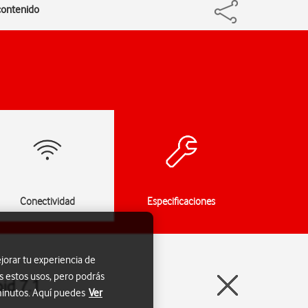
 contenido
Conectividad
Especificaciones
jorar tu experiencia de
s estos usos, pero podrás
id 7.1
 minutos. Aquí puedes
Ver