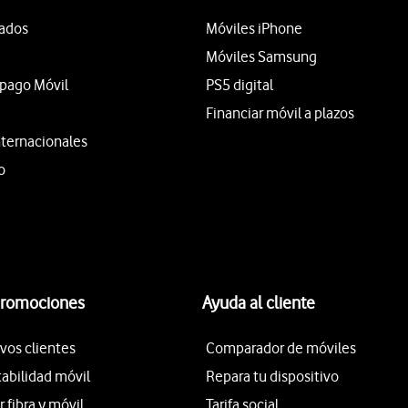
tados
Móviles iPhone
Móviles Samsung
epago Móvil
PS5 digital
Financiar móvil a plazos
nternacionales
o
promociones
Ayuda al cliente
vos clientes
Comparador de móviles
tabilidad móvil
Repara tu dispositivo
fibra y móvil
Tarifa social