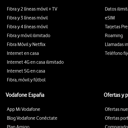
Fibra y 2 líneas móvil + TV
Datos ilimi
Fibra y 3 líneas móvil
eSIM
Fibra y 4 líneas móvil
Tarjetas Pr
Fibra y móvil ilimitado
Roaming
Fibra Móvil y Netflix
Llamadas i
Internet en casa
Teléfono fij
Internet 4G en casa ilimitado
Internet 5G en casa
Fibra, móvil y fútbol
Vodafone España
Ofertas y 
App Mi Vodafone
Ofertas nue
Blog Vodafone Conéctate
Ofertas por
Plan Amigo
Comparador 