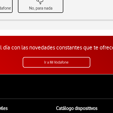
odafone
No, para nada
l día con las novedades constantes que te ofrec
Ir a Mi Vodafone
iles
Catálogo dispositivos