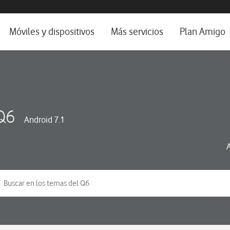
da e idioma
Móviles y dispositivos
Más servicios
Plan Amigo
fone TV
Móviles
Alianza Vodafone e Iberdrola
il 5G
Imagen y Sonido
Servicios avanzados
tura
Ver todos
Q6
Android 7.1
dencias