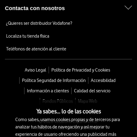
Contacta con nosotros
¿Quieres ser distribuidor Vodafone?
Localiza tu tienda física
Teléfonos de atención al cliente
Aviso Legal
Política de Privacidad y Cookies
Política Seguridad de Información
Accesibilidad
Información a clientes
Calidad del servicio
Fondos Públicos
Mapa Web
Ya sabes... lo de las cookies
Como sabes, usamos cookies propias y de terceros para
© 2026 Vodafone España S.A.U.
analizar tus hábitos de navegación y así mejorar tu
Avda. América 115, 28042 Madrid
experiencia de usuario ofreciendo una publicidad más