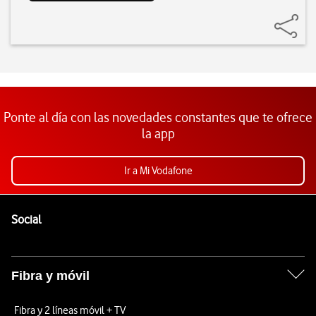
Ponte al día con las novedades constantes que te ofrece
la app
Ir a Mi Vodafone
Pie de página de Vodafone
Enlaces a las redes sociales de Vodafone
Social
Fibra y móvil
Fibra y 2 líneas móvil + TV