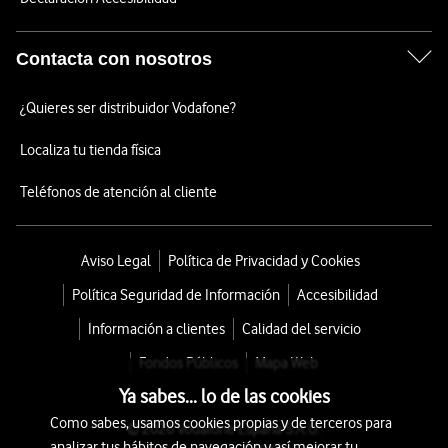
Contacta con nosotros
¿Quieres ser distribuidor Vodafone?
Localiza tu tienda física
Teléfonos de atención al cliente
Aviso Legal
Política de Privacidad y Cookies
Política Seguridad de Información
Accesibilidad
Información a clientes
Calidad del servicio
Fondos Públicos
Mapa Web
Ya sabes... lo de las cookies
Como sabes, usamos cookies propias y de terceros para
© 2026 Vodafone España S.A.U.
analizar tus hábitos de navegación y así mejorar tu