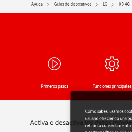
Ayuda
Guías de dispositivos
LG
K8 4G
Primeros pasos
Funciones principales
Como sabes, usamos cookie
usuario ofreciendo una pu
Activa o desactiva los datos móvil
retirar tu consentimiento