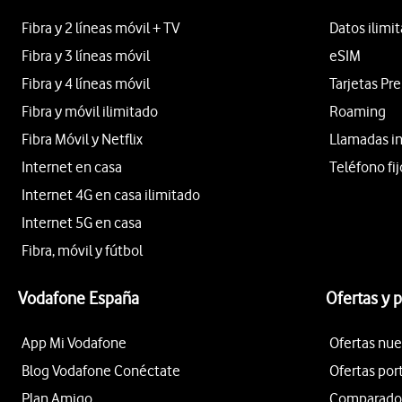
Fibra y 2 líneas móvil + TV
Datos ilimi
Fibra y 3 líneas móvil
eSIM
Fibra y 4 líneas móvil
Tarjetas Pr
Fibra y móvil ilimitado
Roaming
Fibra Móvil y Netflix
Llamadas i
Internet en casa
Teléfono fij
Internet 4G en casa ilimitado
Internet 5G en casa
Fibra, móvil y fútbol
Vodafone España
Ofertas y 
App Mi Vodafone
Ofertas nue
Blog Vodafone Conéctate
Ofertas por
Plan Amigo
Comparador 