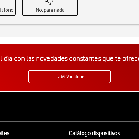
odafone
No, para nada
l día con las novedades constantes que te ofrec
Ir a Mi Vodafone
iles
Catálogo dispositivos