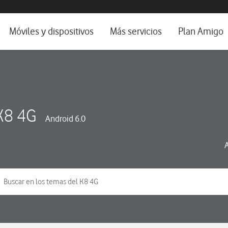
da e idioma
Móviles y dispositivos
Más servicios
Plan Amigo
fone TV
Móviles
Alianza Vodafone e Iberdrola
il 5G
Imagen y Sonido
Servicios avanzados
tura
Ver todos
K8 4G
Android 6.0
dencias