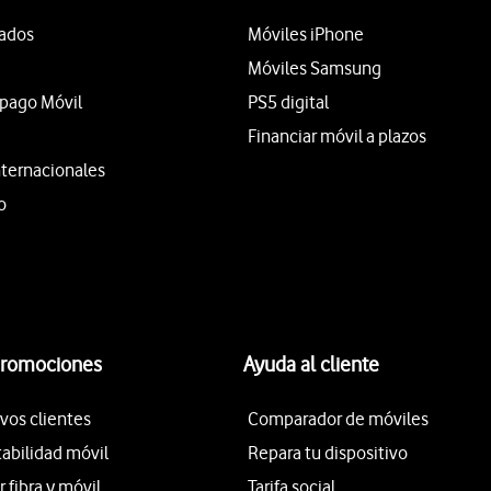
tados
Móviles iPhone
Móviles Samsung
epago Móvil
PS5 digital
Financiar móvil a plazos
nternacionales
o
promociones
Ayuda al cliente
vos clientes
Comparador de móviles
tabilidad móvil
Repara tu dispositivo
fibra y móvil
Tarifa social