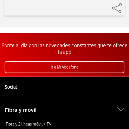
Ponte al día con las novedades constantes que te ofrece
la app
Ir a Mi Vodafone
Pie de página de Vodafone
Enlaces a las redes sociales de Vodafone
Social
Fibra y móvil
Fibra y 2 líneas móvil + TV