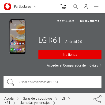
Menu nave
Ir a la pagina principal de vodafone.es
Menu navegación Segmento
Particulares
Abrir buscador. Abre
Abre e
Autónomos
Ya soy cliente
No soy cliente
Pymes
LG K61
Grandes empresas
Android 9.0
y AA.PP.
Ir a tienda
Acceder al Comparador de móviles
Ayuda
Guías de dispositivos
LG
K61
Llamadas y mensajes