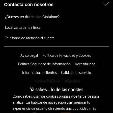
Contacta con nosotros
¿Quieres ser distribuidor Vodafone?
Localiza tu tienda física
Teléfonos de atención al cliente
Aviso Legal
Política de Privacidad y Cookies
Política Seguridad de Información
Accesibilidad
Información a clientes
Calidad del servicio
Fondos Públicos
Mapa Web
Ya sabes... lo de las cookies
Como sabes, usamos cookies propias y de terceros para
© 2026 Vodafone España S.A.U.
analizar tus hábitos de navegación y así mejorar tu
Avda. América 115, 28042 Madrid
experiencia de usuario ofreciendo una publicidad más