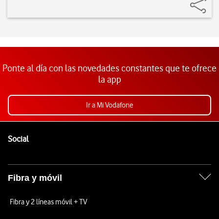
Ponte al día con las novedades constantes que te ofrece
la app
Ir a Mi Vodafone
Pie de página de Vodafone
Enlaces a las redes sociales de Vodafone
Social
Fibra y móvil
Fibra y 2 líneas móvil + TV