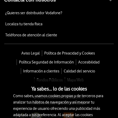
Contacta con nosotros
¿Quieres ser distribuidor Vodafone?
Localiza tu tienda física
Teléfonos de atención al cliente
Aviso Legal
Política de Privacidad y Cookies
Política Seguridad de Información
Accesibilidad
Información a clientes
Calidad del servicio
Fondos Públicos
Mapa Web
Ya sabes... lo de las cookies
Como sabes, usamos cookies propias y de terceros para
© 2026 Vodafone España S.A.U.
analizar tus hábitos de navegación y así mejorar tu
Avda. América 115, 28042 Madrid
experiencia de usuario ofreciendo una publicidad más
adaptada a tus preferencia. Al aceptar las cookies