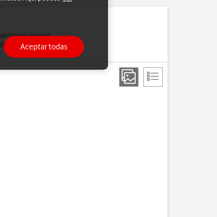
leccionar una red
nexión si sales del área
Aceptar todas