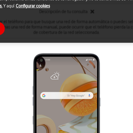
s.
Y aquí
Configurar cookies
Descripción de tu consulta
r el teléfono para que busque una red de forma automática o puedes se
onas una red de forma manual, puede ocurrir que el teléfono pierda la co
de cobertura de la red seleccionada.