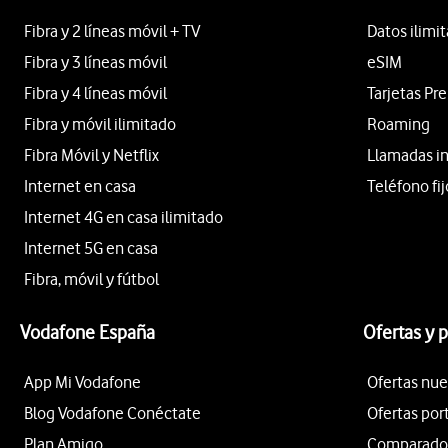
Fibra y 2 líneas móvil + TV
Datos ilimi
Fibra y 3 líneas móvil
eSIM
Fibra y 4 líneas móvil
Tarjetas Pr
Fibra y móvil ilimitado
Roaming
Fibra Móvil y Netflix
Llamadas i
Internet en casa
Teléfono fij
Internet 4G en casa ilimitado
Internet 5G en casa
Fibra, móvil y fútbol
Vodafone España
Ofertas y 
App Mi Vodafone
Ofertas nue
Blog Vodafone Conéctate
Ofertas por
Plan Amigo
Comparador 