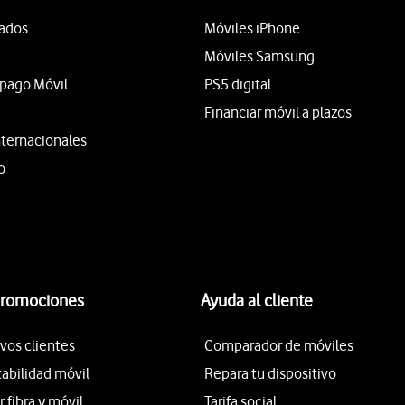
tados
Móviles iPhone
Móviles Samsung
epago Móvil
PS5 digital
Financiar móvil a plazos
nternacionales
o
promociones
Ayuda al cliente
vos clientes
Comparador de móviles
tabilidad móvil
Repara tu dispositivo
fibra y móvil
Tarifa social