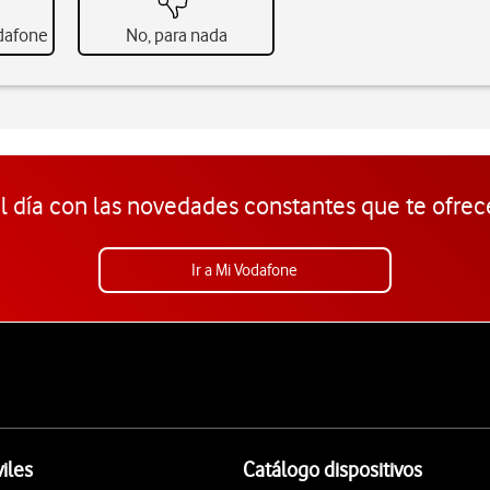
odafone
No, para nada
l día con las novedades constantes que te ofrec
Ir a Mi Vodafone
iles
Catálogo dispositivos