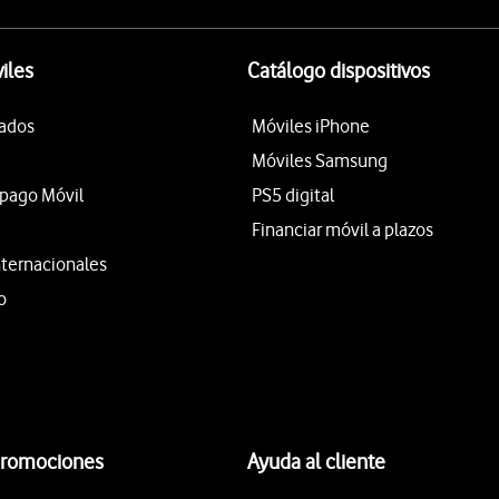
iles
Catálogo dispositivos
tados
Móviles iPhone
Móviles Samsung
epago Móvil
PS5 digital
Financiar móvil a plazos
nternacionales
o
promociones
Ayuda al cliente