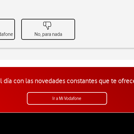
odafone
No, para nada
l día con las novedades constantes que te ofrec
Ir a Mi Vodafone