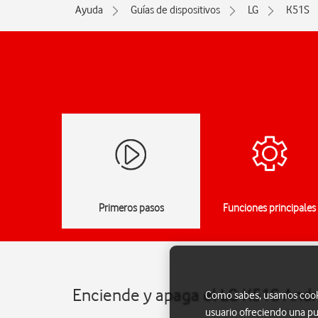
Ayuda
Guías de dispositivos
LG
K51S
Primeros pasos
Funciones principales
Enciende y apaga el LG K51S Andr
Como sabes, usamos cookie
usuario ofreciendo una pu