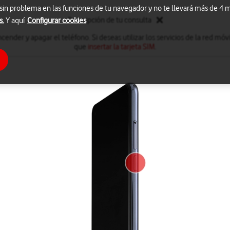
 sin problema en las funciones de tu navegador y no te llevará más de 4
Descripción de tu consulta
s.
Y aquí
Configurar cookies
nder y apagar el teléfono. Si deseas utilizar los servicios de la red móvi
que
insertar la tarjeta SIM
.