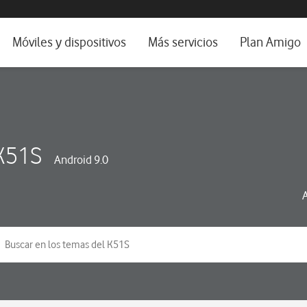
da e idioma
Móviles y dispositivos
Más servicios
Plan Amigo
fone TV
Móviles
Alianza Vodafone e Iberdrola
il 5G
Imagen y Sonido
Servicios avanzados
tura
Ver todos
K51S
Android 9.0
dencias