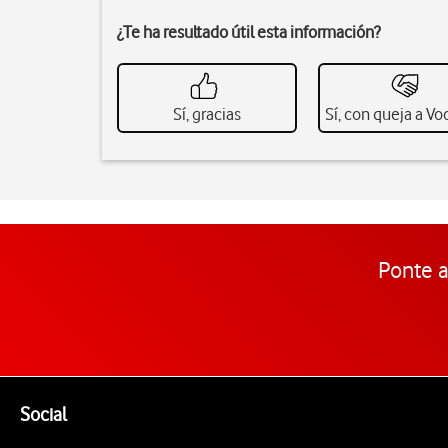
¿Te ha resultado útil esta información?
Sí, gracias
Sí, con queja a V
Ponte a
Pie de página de Vodafone
Enlaces a las redes sociales de Vodafone
Social