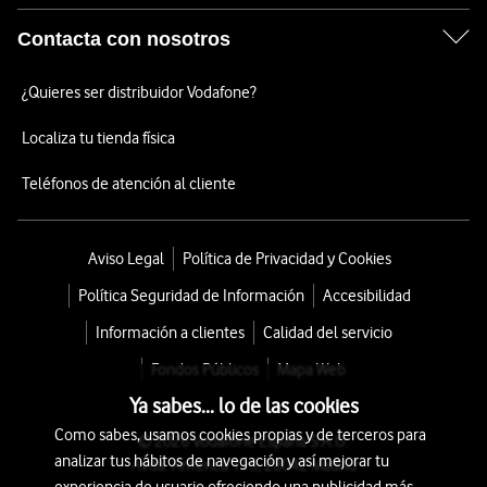
Contacta con nosotros
¿Quieres ser distribuidor Vodafone?
Localiza tu tienda física
Teléfonos de atención al cliente
Aviso Legal
Política de Privacidad y Cookies
Política Seguridad de Información
Accesibilidad
Información a clientes
Calidad del servicio
Fondos Públicos
Mapa Web
Ya sabes... lo de las cookies
Como sabes, usamos cookies propias y de terceros para
© 2026 Vodafone España S.A.U.
analizar tus hábitos de navegación y así mejorar tu
Avda. América 115, 28042 Madrid