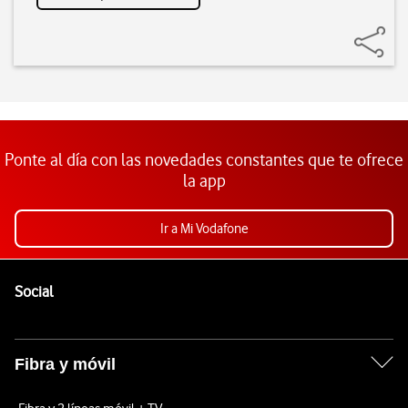
Ponte al día con las novedades constantes que te ofrece
la app
Ir a Mi Vodafone
Pie de página de Vodafone
Enlaces a las redes sociales de Vodafone
Social
Fibra y móvil