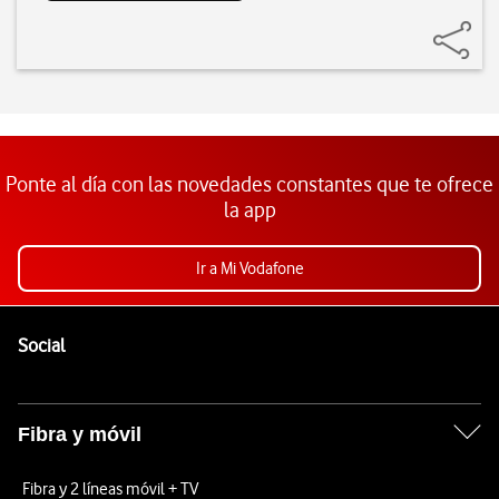
Ponte al día con las novedades constantes que te ofrece
la app
Ir a Mi Vodafone
Pie de página de Vodafone
Enlaces a las redes sociales de Vodafone
Social
Fibra y móvil
Fibra y 2 líneas móvil + TV