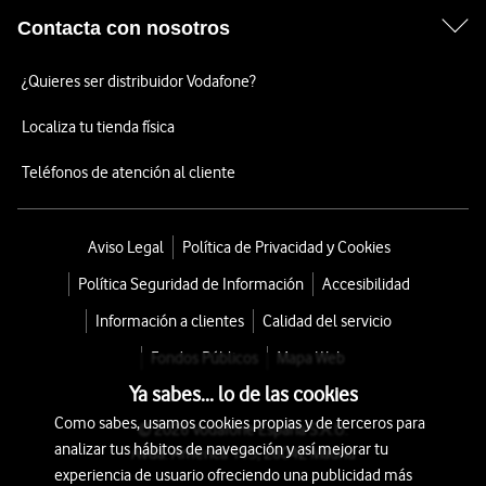
Contacta con nosotros
¿Quieres ser distribuidor Vodafone?
Localiza tu tienda física
Teléfonos de atención al cliente
Aviso Legal
Política de Privacidad y Cookies
Política Seguridad de Información
Accesibilidad
Información a clientes
Calidad del servicio
Fondos Públicos
Mapa Web
Ya sabes... lo de las cookies
Como sabes, usamos cookies propias y de terceros para
© 2026 Vodafone España S.A.U.
analizar tus hábitos de navegación y así mejorar tu
Avda. América 115, 28042 Madrid
experiencia de usuario ofreciendo una publicidad más