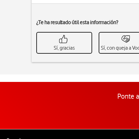
¿Te ha resultado útil esta información?
Sí, gracias
Sí, con queja a V
Ponte a
Pie de página de Vodafone