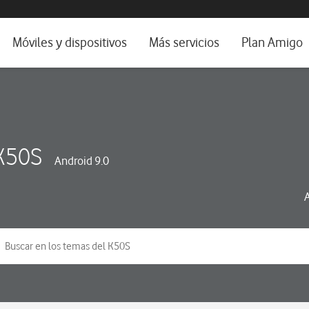
da e idioma
Móviles y dispositivos
Más servicios
Plan Amigo
fone TV
Móviles
Alianza Vodafone e Iberdrola
il 5G
Imagen y Sonido
Servicios avanzados
tura
Ver todos
K50S
Android 9.0
dencias