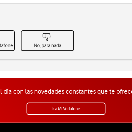
odafone
No, para nada
l día con las novedades constantes que te ofrec
Ir a Mi Vodafone