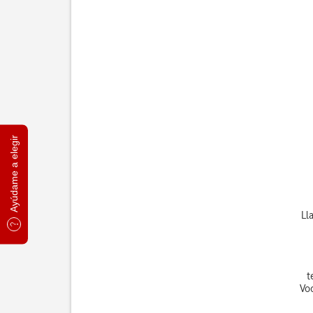
Ayúdame a elegir
Ll
t
Vo