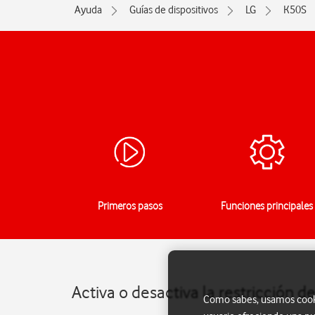
Ayuda
Guías de dispositivos
LG
K50S
Primeros pasos
Funciones principales
Activa o desactiva la restricción 
Como sabes, usamos cookie