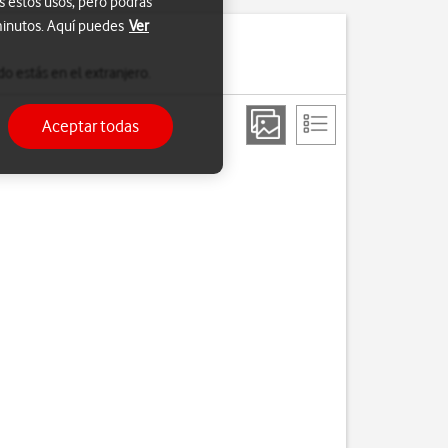
s estos usos, pero podrás
 minutos. Aquí puedes
Ver
o estás en el extranjero.
Aceptar todas