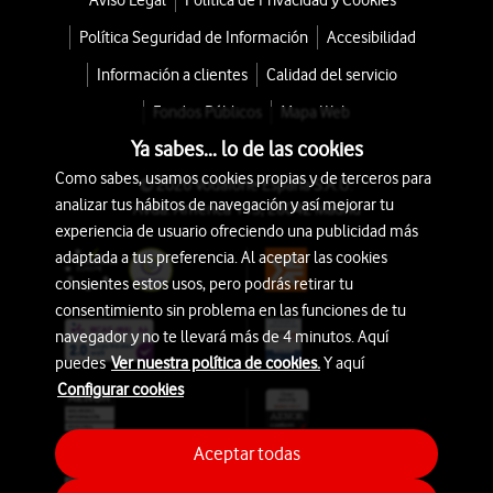
Aviso Legal
Política de Privacidad y Cookies
Política Seguridad de Información
Accesibilidad
Información a clientes
Calidad del servicio
Fondos Públicos
Mapa Web
Ya sabes... lo de las cookies
Como sabes, usamos cookies propias y de terceros para
© 2026 Vodafone España S.A.U.
analizar tus hábitos de navegación y así mejorar tu
Avda. América 115, 28042 Madrid
experiencia de usuario ofreciendo una publicidad más
adaptada a tus preferencia. Al aceptar las cookies
consientes estos usos, pero podrás retirar tu
consentimiento sin problema en las funciones de tu
navegador y no te llevará más de 4 minutos. Aquí
puedes
Ver nuestra política de cookies.
Y aquí
Configurar cookies
Aceptar todas