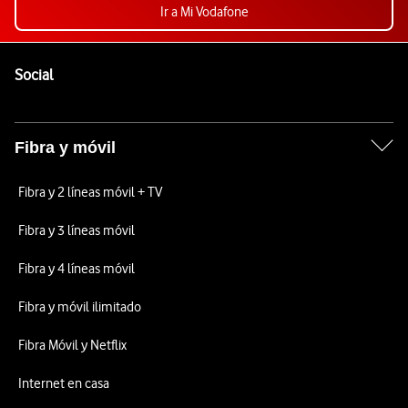
Ir a Mi Vodafone
Pie de página de Vodafone
Enlaces a las redes sociales de Vodafone
Social
Fibra y móvil
Fibra y 2 líneas móvil + TV
Fibra y 3 líneas móvil
Fibra y 4 líneas móvil
Fibra y móvil ilimitado
Fibra Móvil y Netflix
Internet en casa