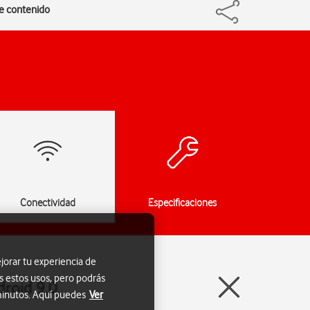
de contenido
Conectividad
Especificaciones
jorar tu experiencia de
s estos usos, pero podrás
droid 9.0
 minutos. Aquí puedes
Ver