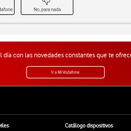
odafone
No, para nada
l día con las novedades constantes que te ofrec
Ir a Mi Vodafone
iles
Catálogo dispositivos