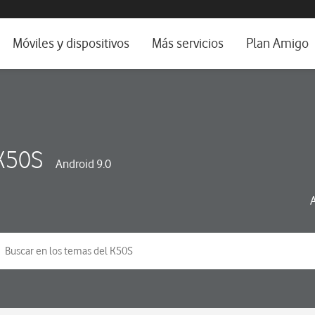
da e idioma
Móviles y dispositivos
Más servicios
Plan Amigo
fone TV
Móviles
Alianza Vodafone e Iberdrola
il 5G
Imagen y Sonido
Servicios avanzados
tura
Ver todos
K50S
Android 9.0
dencias