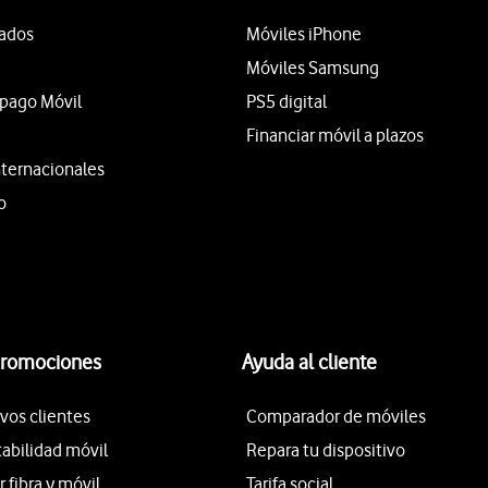
tados
Móviles iPhone
Móviles Samsung
epago Móvil
PS5 digital
Financiar móvil a plazos
nternacionales
o
promociones
Ayuda al cliente
vos clientes
Comparador de móviles
tabilidad móvil
Repara tu dispositivo
fibra y móvil
Tarifa social