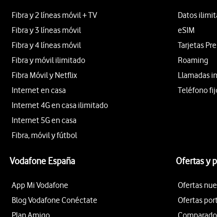
Fibra y 2 líneas móvil + TV
Datos ilimi
Fibra y 3 líneas móvil
eSIM
Fibra y 4 líneas móvil
Tarjetas Pr
Fibra y móvil ilimitado
Roaming
Fibra Móvil y Netflix
Llamadas i
Internet en casa
Teléfono fij
Internet 4G en casa ilimitado
Internet 5G en casa
Fibra, móvil y fútbol
Vodafone España
Ofertas y 
App Mi Vodafone
Ofertas nue
Blog Vodafone Conéctate
Ofertas por
Plan Amigo
Comparador 