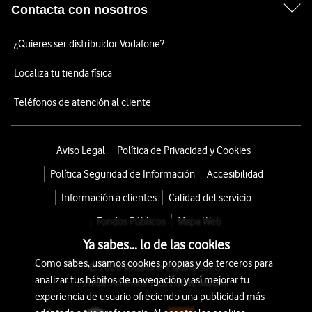
Contacta con nosotros
¿Quieres ser distribuidor Vodafone?
Localiza tu tienda física
Teléfonos de atención al cliente
Aviso Legal
Política de Privacidad y Cookies
Política Seguridad de Información
Accesibilidad
Información a clientes
Calidad del servicio
Fondos Públicos
Mapa Web
Ya sabes... lo de las cookies
Como sabes, usamos cookies propias y de terceros para
© 2026 Vodafone España S.A.U.
analizar tus hábitos de navegación y así mejorar tu
Avda. América 115, 28042 Madrid
experiencia de usuario ofreciendo una publicidad más