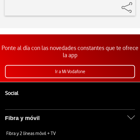
Ponte al día con las novedades constantes que te ofrece
la app
Ir a Mi Vodafone
Pie de página de Vodafone
Enlaces a las redes sociales de Vodafone
Social
Fibra y móvil
Fibra y 2 líneas móvil + TV