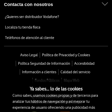
Contacta con nosotros
¿Quieres ser distribuidor Vodafone?
Localiza tu tienda física
Teléfonos de atención al cliente
Aviso Legal
Política de Privacidad y Cookies
Política Seguridad de Información
Accesibilidad
Información a clientes
Calidad del servicio
Fondos Públicos
Mapa Web
Ya sabes... lo de las cookies
Como sabes, usamos cookies propias y de terceros para
© 2026 Vodafone España S.A.U.
analizar tus hábitos de navegación y así mejorar tu
Avda. América 115, 28042 Madrid
experiencia de usuario ofreciendo una publicidad más