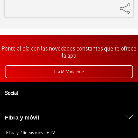
Ponte al día con las novedades constantes que te ofrece
la app
Ir a Mi Vodafone
Pie de página de Vodafone
Enlaces a las redes sociales de Vodafone
Social
Fibra y móvil
Fibra y 2 líneas móvil + TV