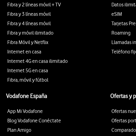
Fibra y 2 líneas móvil + TV
Datos ilimi
Fibra y 3 líneas móvil
eSIM
Fibra y 4 líneas móvil
Tarjetas Pr
Fibra y móvil ilimitado
Roaming
Fibra Móvil y Netflix
Llamadas i
Internet en casa
Teléfono fij
Internet 4G en casa ilimitado
Internet 5G en casa
Fibra, móvil y fútbol
Vodafone España
Ofertas y 
App Mi Vodafone
Ofertas nue
Blog Vodafone Conéctate
Ofertas por
Plan Amigo
Comparador 