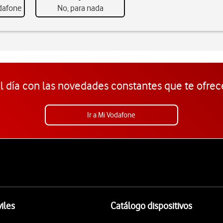
odafone
No, para nada
l día con las novedades constantes que te ofrec
Ir a Mi Vodafone
iles
Catálogo dispositivos