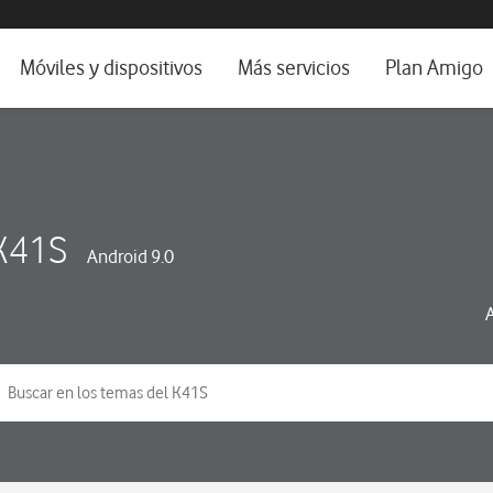
da e idioma
Móviles y dispositivos
Más servicios
Plan Amigo
fone TV
Móviles
Alianza Vodafone e Iberdrola
il 5G
Imagen y Sonido
Servicios avanzados
tura
Ver todos
K41S
Android 9.0
dencias