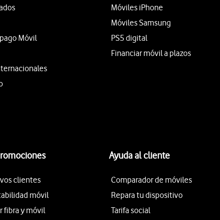
tados
Móviles iPhone
Móviles Samsung
epago Móvil
PS5 digital
Financiar móvil a plazos
nternacionales
o
promociones
Ayuda al cliente
vos clientes
Comparador de móviles
tabilidad móvil
Repara tu dispositivo
fibra y móvil
Tarifa social