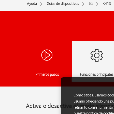
Ayuda
Guías de dispositivos
LG
K41S
Primeros pasos
Funciones principales
Como sabes, usamos cookie
usuario ofreciendo una pu
Activa o desactiva el modo silenci
retirar tu consentimiento
nuestra política de cookie