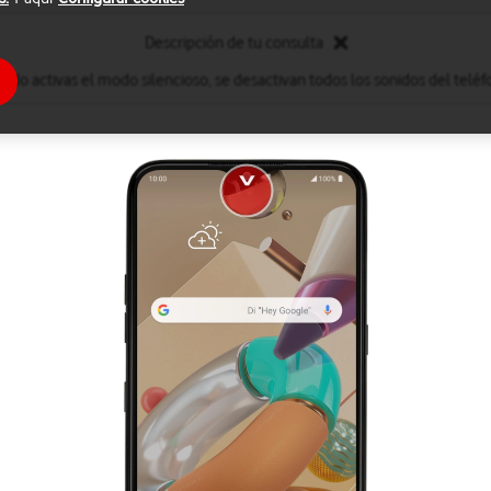
Descripción de tu consulta
ndo activas el modo silencioso, se desactivan todos los sonidos del teléf