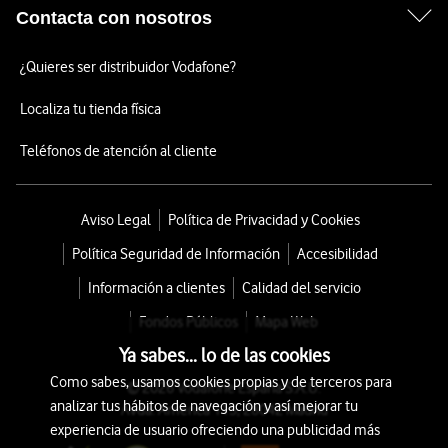
Contacta con nosotros
¿Quieres ser distribuidor Vodafone?
Localiza tu tienda física
Teléfonos de atención al cliente
Aviso Legal
Política de Privacidad y Cookies
Política Seguridad de Información
Accesibilidad
Información a clientes
Calidad del servicio
Fondos Públicos
Mapa Web
Ya sabes... lo de las cookies
Como sabes, usamos cookies propias y de terceros para
© 2026 Vodafone España S.A.U.
analizar tus hábitos de navegación y así mejorar tu
Avda. América 115, 28042 Madrid
experiencia de usuario ofreciendo una publicidad más