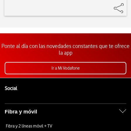
Ponte al día con las novedades constantes que te ofrece
la app
Ir a Mi Vodafone
Pie de página de Vodafone
Enlaces a las redes sociales de Vodafone
Social
Fibra y móvil
Fibra y 2 líneas móvil + TV