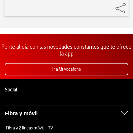
Ponte al día con las novedades constantes que te ofrece
la app
Ir a Mi Vodafone
Pie de página de Vodafone
Enlaces a las redes sociales de Vodafone
Social
Fibra y móvil
Fibra y 2 líneas móvil + TV