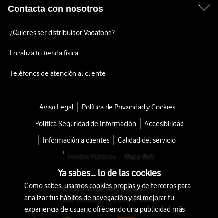
Contacta con nosotros
¿Quieres ser distribuidor Vodafone?
Localiza tu tienda física
Teléfonos de atención al cliente
Aviso Legal
Política de Privacidad y Cookies
Política Seguridad de Información
Accesibilidad
Información a clientes
Calidad del servicio
Fondos Públicos
Mapa Web
Ya sabes... lo de las cookies
Como sabes, usamos cookies propias y de terceros para
© 2026 Vodafone España S.A.U.
analizar tus hábitos de navegación y así mejorar tu
Avda. América 115, 28042 Madrid
experiencia de usuario ofreciendo una publicidad más