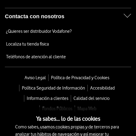
Contacta con nosotros
¿Quieres ser distribuidor Vodafone?
Localiza tu tienda física
Teléfonos de atención al cliente
Aviso Legal
Política de Privacidad y Cookies
Política Seguridad de Información
Accesibilidad
Información a clientes
Calidad del servicio
Fondos Públicos
Mapa Web
Ya sabes... lo de las cookies
Como sabes, usamos cookies propias y de terceros para
© 2026 Vodafone España S.A.U.
analizar tus hábitos de navegación y así mejorar tu
Avda. América 115, 28042 Madrid