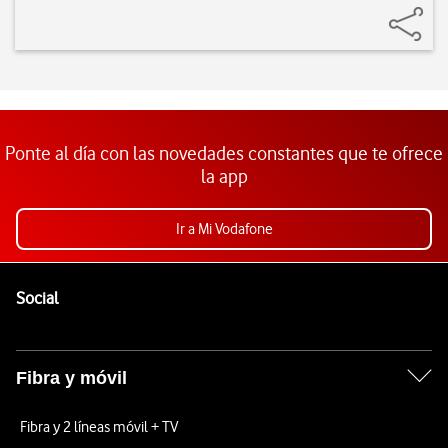
Ponte al día con las novedades constantes que te ofrece
la app
Ir a Mi Vodafone
Pie de página de Vodafone
Enlaces a las redes sociales de Vodafone
Social
Fibra y móvil
Fibra y 2 líneas móvil + TV