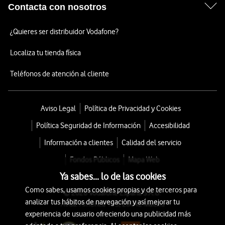
Contacta con nosotros
¿Quieres ser distribuidor Vodafone?
Localiza tu tienda física
Teléfonos de atención al cliente
Aviso Legal
Política de Privacidad y Cookies
Política Seguridad de Información
Accesibilidad
Información a clientes
Calidad del servicio
Fondos Públicos
Mapa Web
Ya sabes... lo de las cookies
Como sabes, usamos cookies propias y de terceros para
© 2026 Vodafone España S.A.U.
analizar tus hábitos de navegación y así mejorar tu
Avda. América 115, 28042 Madrid
experiencia de usuario ofreciendo una publicidad más