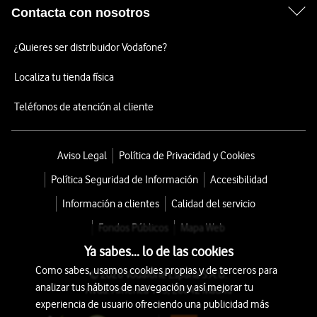
Contacta con nosotros
¿Quieres ser distribuidor Vodafone?
Localiza tu tienda física
Teléfonos de atención al cliente
Aviso Legal
Política de Privacidad y Cookies
Política Seguridad de Información
Accesibilidad
Información a clientes
Calidad del servicio
Fondos Públicos
Mapa Web
Ya sabes... lo de las cookies
Como sabes, usamos cookies propias y de terceros para
© 2026 Vodafone España S.A.U.
analizar tus hábitos de navegación y así mejorar tu
Avda. América 115, 28042 Madrid
experiencia de usuario ofreciendo una publicidad más