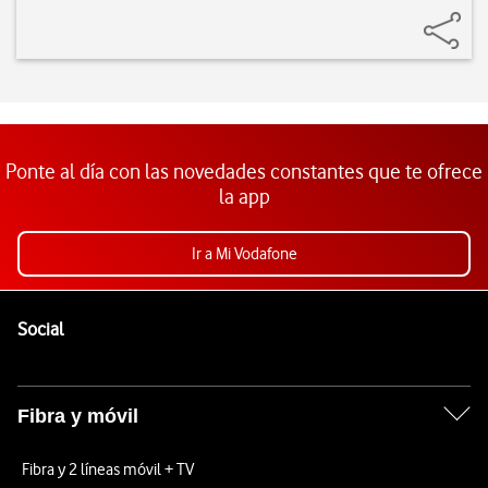
Ponte al día con las novedades constantes que te ofrece
la app
Ir a Mi Vodafone
Pie de página de Vodafone
Enlaces a las redes sociales de Vodafone
Social
Fibra y móvil
Fibra y 2 líneas móvil + TV