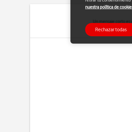
retirar tu consentimiento
nuestra política de cookie
Un mensaje corto es u
recibir mensajes cor
Rechazar todas