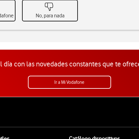
odafone
No, para nada
l día con las novedades constantes que te ofrec
Ir a Mi Vodafone
iles
Catálogo dispositivos