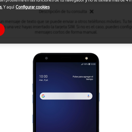
 sin problema en las funciones de tu navegador y no te llevará más de 4
s.
Y aquí
Configurar cookies
Descripción de tu consulta
n mensaje de texto que se puede enviar a otros teléfonos móviles. Tu t
tos una vez hayas insertado la tarjeta SIM. Si no es el caso, puedes config
mensajes cortos de forma manual.