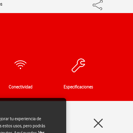
os
Conectividad
Especificaciones
jorar tu experiencia de
s estos usos, pero podrás