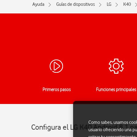
Ayuda
Guías de dispositivos
LG
K40
Primeros pasos
Funciones principales
Como sabes, usamos cookie
Configura el LG K40 Android 8.1 p
usuario ofreciendo una pu