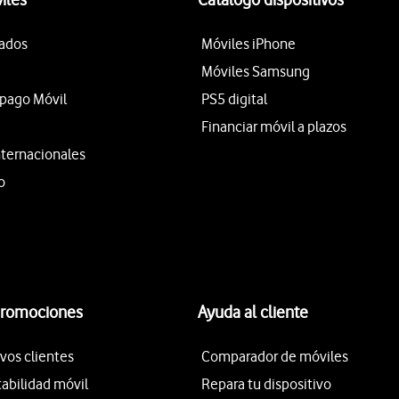
tados
Móviles iPhone
Móviles Samsung
epago Móvil
PS5 digital
Financiar móvil a plazos
nternacionales
o
promociones
Ayuda al cliente
vos clientes
Comparador de móviles
tabilidad móvil
Repara tu dispositivo