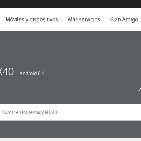
da e idioma
Móviles y dispositivos
Más servicios
Plan Amigo
fone TV
Móviles
Alianza Vodafone e Iberdrola
il 5G
Imagen y Sonido
Servicios avanzados
tura
Ver todos
K40
Android 8.1
dencias