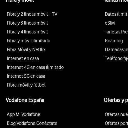
Fibra y 2 líneas móvil + TV
Datos ilimi
Fibra y 3 líneas móvil
eSIM
Fibra y 4 líneas móvil
Tarjetas Pr
Fibra y móvil ilimitado
Roaming
Fibra Móvil y Netflix
Llamadas i
Internet en casa
Teléfono fij
Internet 4G en casa ilimitado
Internet 5G en casa
Fibra, móvil y fútbol
Vodafone España
Ofertas y 
App Mi Vodafone
Ofertas nue
Blog Vodafone Conéctate
Ofertas por