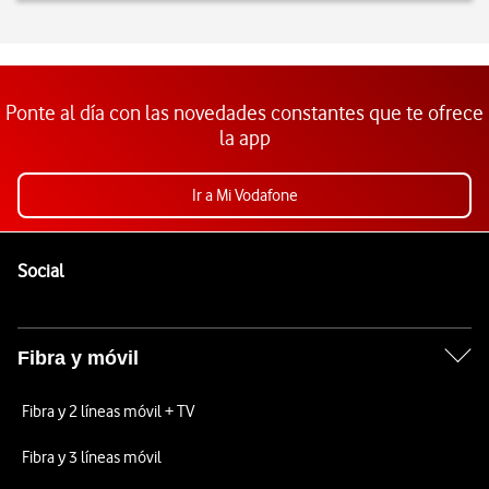
Ponte al día con las novedades constantes que te ofrece
la app
Ir a Mi Vodafone
Pie de página de Vodafone
Enlaces a las redes sociales de Vodafone
Social
Fibra y móvil
Fibra y 2 líneas móvil + TV
Fibra y 3 líneas móvil