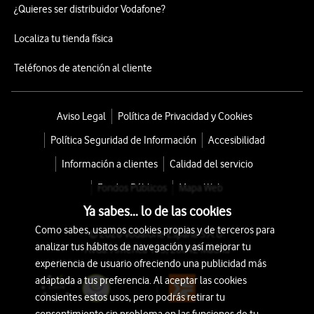
¿Quieres ser distribuidor Vodafone?
Localiza tu tienda física
Teléfonos de atención al cliente
Aviso Legal
Política de Privacidad y Cookies
Política Seguridad de Información
Accesibilidad
Información a clientes
Calidad del servicio
Fondos Públicos
Mapa Web
Ya sabes... lo de las cookies
Como sabes, usamos cookies propias y de terceros para
© 2026 Vodafone España S.A.U.
analizar tus hábitos de navegación y así mejorar tu
Avda. América 115, 28042 Madrid
experiencia de usuario ofreciendo una publicidad más
adaptada a tus preferencia. Al aceptar las cookies
consientes estos usos, pero podrás retirar tu